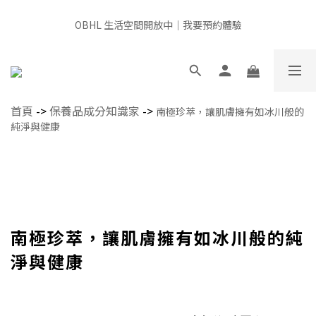
全館滿千免運 × 新用戶即享 $100 禮遇
OBHL 生活空間開放中｜我要預約體驗
📍非經由官方或授權通路販售，產品來源無法確認，請審慎選購，
給肌膚最安心的選擇
首頁
->
保養品成分知識家
->
南極珍萃，讓肌膚擁有如冰川般的
全館滿千免運 × 新用戶即享 $100 禮遇
純淨與健康
南極珍萃，讓肌膚擁有如冰川般的純
淨與健康