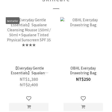
bestseller
【Everyday Gentle
OBHL Everyday
Essentials】Squalane
Drawstring Bag
Cleansing Mousse
NT$1,380
NT$250
150ml / 50ml + Squalane
NT$2,400
Tinted Physical
Sunscreen SPF 35
★★★★