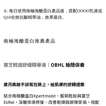
A: 每日使用南極海醣蛋白產品後，搭配OOOO乳液或
Q10全效抗皺精華油，效果最佳。
南極海醣蛋白推薦產品
靈芝輕語舒緩精華液
｜OBHL 極簡保養
歲月痕跡不該寫在臉上，給肌膚的逆轉提案
結合南極醣
蛋白
Xpertmoist、
藍
銅
胜
肽
與
靈芝
ExRei
，
深層
保
濕
修復，
改善
乾燥
與
屏障
受損。
搭配