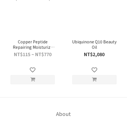
Copper Peptide
Ubiquinone Q10 Beauty
Repairing Moisturize
Oil
Mask (7 Pieces Included)
NT$115 ~ NT$770
NT$2,080
About