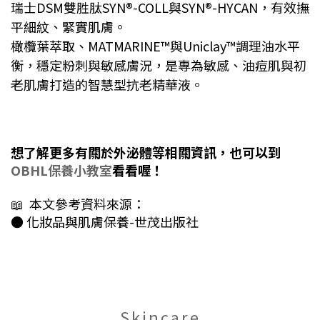
瑞士
DSM
雙
胜
肽
SYN®-
COLL
與
SYN®-
HYCAN，
有效
撫
平
細紋、
緊實肌膚。
橄欖葉萃取、
MATMARINE™
與
Uniclay™
調理
油水
平
衡，
穩定
粉刺
與
敏感
膚
況，
是
專為敏感、油痘
肌
與初
老
肌膚
打造
的智慧型抗老精華液。
想了解更多有關於外泌體等相關資訊，也可以到
OBHL保養小教室
看看喔！
📖 本文參考資料來源：
●
化妝品與肌膚保養-世茂出版社
Skincare