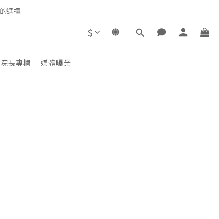
心的選擇
$
院長專欄
媒體曝光