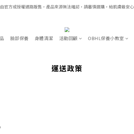
經由官方或授權通路販售，產品來源無法確認，請審慎選購，給肌膚最安
全館滿千免運 × 新用戶即享 $100 禮遇
全館滿千免運 × 新用戶即享 $100 禮遇
品
臉部保養
身體清潔
活動回顧
OBHL保養小教室
運送政策
）