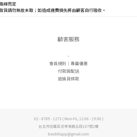
之路線而定
天內取貨請勿無故未取；如造成運費損失將由顧客自行吸收。
顧客服務
-
會員規則｜專屬優惠
付款與配送
退換貨條款
02 - 8789 - 1273 ( Mon-Fri, 12:00 - 19:00 )
台北市信義區忠孝東路五段187號2樓
beobhlapp@gmail.com