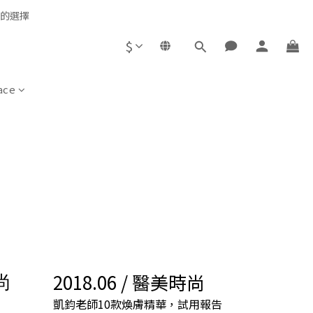
心的選擇
$
ace
尚
2018.06 / 醫美時尚
凱鈞老師10款煥膚精華，試用報告