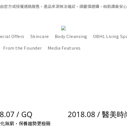
經由官方或授權通路販售，產品來源無法確認，請審慎選購，給肌膚最安
全館滿千免運 × 新用戶即享 $100 禮遇
全館滿千免運 × 新用戶即享 $100 禮遇
ecial Offers
Skincare
Body Cleansing
OBHL Living Sp
From the Founder
Media Features
8.07 / GQ
2018.08 /
醫美時
變化無窮，保養趨勢更極簡