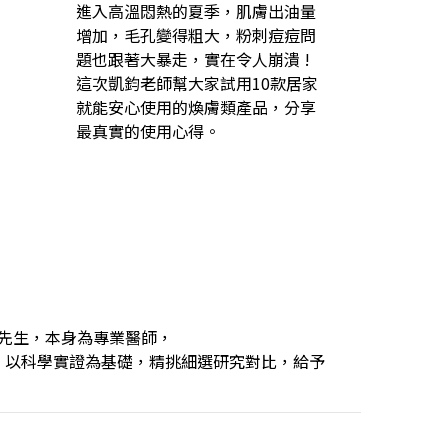
進入高溫悶熱的夏季，肌膚出油量
增加，毛孔變得粗大，粉刺痘痘問
題也跟著大暴走，實在令人崩潰 !
這次凱鈞老師幫大家試用10款居家
就能安心使用的煥膚類產品，分享
最真實的使用心得。
毅先生，本身為專業醫師，
。以科學實證為基礎，精挑細選研究對比，給予