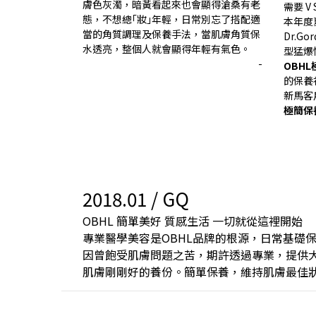
膚色灰濁，暗黃看起來也會顯得滄桑有老
需要 V 
態，不想總｢妝｣年輕，日常別忘了搭配適
本年度
當的角質調理及保養手法，當肌膚角質保
Dr.G
水透亮，整個人就會顯得年輕有氣色。
型猛爆
-
OBH
的保養
新馬客
極簡保
2018.01 / GQ
OBHL 簡單美好 質感生活 一切就從這裡開始
專業醫學美容是OBHL品牌的根源，日常基礎
因曾飽受肌膚問題之苦，期許透過專業，提供
肌膚剛剛好的養份。簡單保養，維持肌膚最佳