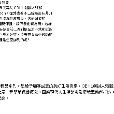
S 想要
夏天專訪 OBHL 創辦人張毅
ordon。從外表看不出曾經患有非典
性脂漏性皮膚炎，透過研發的
L極簡保養
，讓保養化繁為簡，這樣
祕訣目前已得到遠至澳洲或鄰近的
戶熱烈迴響，今天來看看張醫師的
養
是怎麼辦到的呢?
保養品系列，是給予顧客誠意的美好生活提案，OBHL創辦人張
大眾一種簡單保養概念。因應現代人生活節奏及環境型態所打造
狀態。