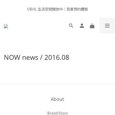
全館滿千免運 × 新用戶即享 $100 禮遇
OBHL 生活空間開放中｜我要預約體驗
📍非經由官方或授權通路販售，產品來源無法確認，請審慎選購，
給肌膚最安心的選擇
全館滿千免運 × 新用戶即享 $100 禮遇
NOW news / 2016.08
About
Brand Story