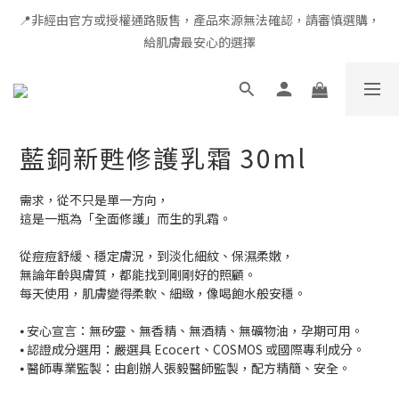
📍非經由官方或授權通路販售，產品來源無法確認，請審慎選購，
全館滿千免運 × 新用戶即享 $100 禮遇
給肌膚最安心的選擇
全館滿千免運 × 新用戶即享 $100 禮遇
藍銅新甦修護乳霜 30ml
需求，從不只是單一方向，
這是一瓶為「全面修護」而生的乳霜。
從痘痘舒緩、穩定膚況，到淡化細紋、保濕柔嫩，
無論年齡與膚質，都能找到剛剛好的照顧。
每天使用，肌膚變得柔軟、細緻，像喝飽水般安穩。
⦁ 安心宣言：無矽靈、無香精、無酒精、無礦物油，孕期可用。
⦁ 認證成分選用：嚴選具 Ecocert、COSMOS 或國際專利成分。
⦁ 醫師專業監製：由創辦人張毅醫師監製，配方精簡、安全。