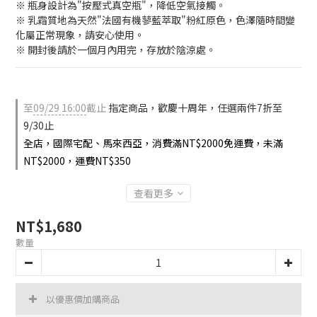
※ 瓶身設計為"按壓式真空瓶"，降低空氣接觸。
※ 乳霜質地為天然"法國有機蓼藍萃取"粉紅原色，色澤隨時間變
化屬正常現象，請安心使用。
※ 開封後請於一個月內用完，存放於陰涼處。
至
09/29 16:00
截止
指定商品，歡慶十周年，任選兩件7折至
9/30止
全店，國際宅配、馬來西亞，消費滿NT$2000免運費，未滿
NT$2000，運費NT$350
查看更多
NT$1,680
數量
以優惠價加購商品