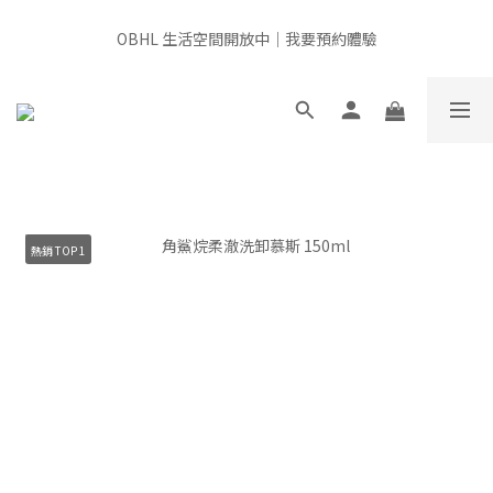
全館滿千免運 × 新用戶即享 $100 禮遇
OBHL 生活空間開放中｜我要預約體驗
📍非經由官方或授權通路販售，產品來源無法確認，請審慎選購，
給肌膚最安心的選擇
全館滿千免運 × 新用戶即享 $100 禮遇
熱銷 TOP 1