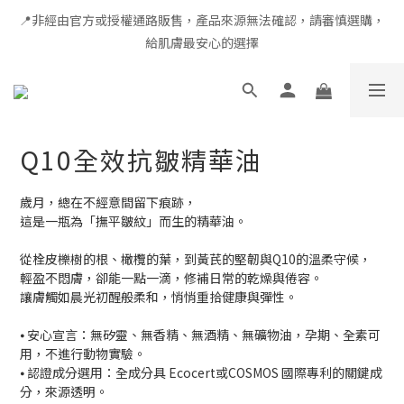
📍非經由官方或授權通路販售，產品來源無法確認，請審慎選購，
全館滿千免運 × 新用戶即享 $100 禮遇
給肌膚最安心的選擇
全館滿千免運 × 新用戶即享 $100 禮遇
Q10全效抗皺精華油
歲月，總在不經意間留下痕跡，
這是一瓶為「撫平皺紋」而生的精華油。
從栓皮櫟樹的根、橄欖的葉，到黃芪的堅韌與Q10的溫柔守候，
輕盈不悶膚，卻能一點一滴，修補日常的乾燥與倦容。
讓膚觸如晨光初醒般柔和，悄悄重拾健康與彈性。
⦁ 安心宣言：無矽靈、無香精、無酒精、無礦物油，孕期、全素可
用，不進行動物實驗。
⦁ 認證成分選用：全成分具 Ecocert或COSMOS 國際專利的關鍵成
分，來源透明。