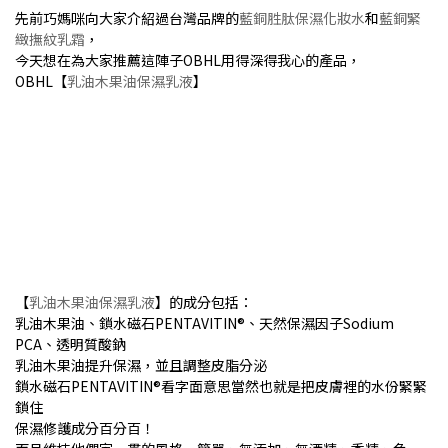
先前巧媽咪向大家介紹過台灣品牌的
藍銅胜肽保濕化妝水
和
藍銅緊
緻撫紋乳霜
，
今天想在為大家推薦這陣子OBHL用得深得我心的產品，
OBHL【
乳油木果油保濕乳液
】
【
乳油木果油保濕乳液
】的成分包括：
乳油木果油、鎖水磁石PENTAVITIN®️、天然保濕因子Sodium
PCA、透明質酸鈉
乳油木果油提升保濕，並且調整皮脂分泌
鎖水磁石PENTAVITIN®️看字面意思當然也就是把皮膚裡的水份緊緊
鎖住
保濕修護成分百分百！