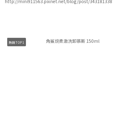
http://mini911563.pixnet.net/blog/post/343181338
熱銷 TOP 1