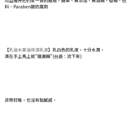
而且維持他們家一貫的風格，簡單、無添加、無酒精、香精、色
料、Paraben類防腐劑
【
乳油木果油保濕乳液
】乳白色的乳液，十分水潤，
滴在手上馬上就"隨漏賴"(台語：流下來)
非常好推，也沒有黏膩感，