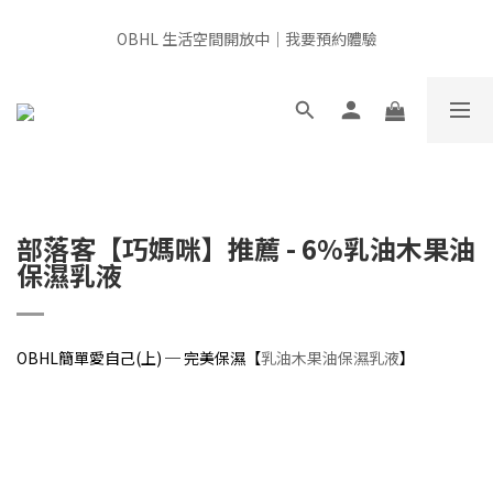
全館滿千免運 × 新用戶即享 $100 禮遇
OBHL 生活空間開放中｜我要預約體驗
📍非經由官方或授權通路販售，產品來源無法確認，請審慎選購，
給肌膚最安心的選擇
全館滿千免運 × 新用戶即享 $100 禮遇
部落客【巧媽咪
】
推薦 - 6%乳油木果油
保濕乳液
OBHL簡單愛自己(上) ─ 完美保濕【
乳油木果油保濕乳液
】