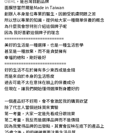
OBHL
，是台灣自創品牌
面膜想當然爾是Made in Taiwan
創辦人本身是位專業的醫生，因飽受肌膚問題之苦
所以想以專業的知識，提供給大家一種簡單保養的概念
為什麼我會想特別介紹這個牌子呢
因為 我好喜歡這個牌子的理念
=========================
美好的生活是一種選擇，也是一種生活哲學
甚至是一種放棄，而不是貪婪擁有
幸福的總和，剛好最好
==========================
好的生活不在於擁有多少東西或是金錢
而是來自於本身的生活態度
過去可能不太在意抹在臉上的保養成分
但現在，讓我們開始懂得選擇對身體好的
一個產品好不好用，會不會激起我的購買欲望
除了代言人當個迷妹買來實驗
第一考量，大家一定是先看成分跟效果
第二考量，我反而是選擇品牌而不是價錢
因為我覺得品牌的出發點，其實會反映在底下的產品上
25歲之後，的的確確要更注重生活品質