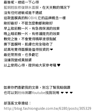
最後呢，總結一下心得
藍銅胜肽修復鎖水面膜
，在天天敷的情況下
沒有任何過敏或是不適感
這款面膜真的和
OBHL
它的品牌概念一樣
剛好最好，不管怎麼敷都剛剛好
早上妝前敷一片，有急救保濕的效果
晚上睡前敷一片，有修護提亮的效果
敷完之後，不會覺得精華液很黏膩
撕下面膜時，肌膚也完全吸收了
認真地覺得面膜是值得投資的 ❤
最近常熬夜，也多虧它
沒讓我變成黃臉婆
以上使用心得，提供給大家參考囉 ♥
如果你們喜歡我的文章，別忘了幫我點個讚
也可以到
粉絲團
跟
Youtube
找我玩唷 ❤ ❤ ❤
部落客文章連結：
http://blog.fashionguide.com.tw/6180/posts/305329