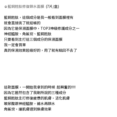
☺
藍銅胜肽修復鎖水面膜
(7片/盒)
藍銅胜肽，這個成分是我一般看到面膜裡有
就會直接挑了就結帳的
因為它是保濕面膜中，TOP3神級修護成分之一
神經醯胺、角鯊烷、藍銅胜肽
只要看到主打這三個成分的保濕面膜
我一定會買單
真的保濕效果超級好的，用了就有點回不去了
這款面膜，一開始我拿到的時候 超興奮的!!!!
因為它居然包含了我剛所說的三種成分
藍銅胜肽主打修復疲憊的肌膚，活化肌膚
玻尿酸跟神經醯胺，補水再鎖水
角鯊烷，讓肌膚達到煥膚效果