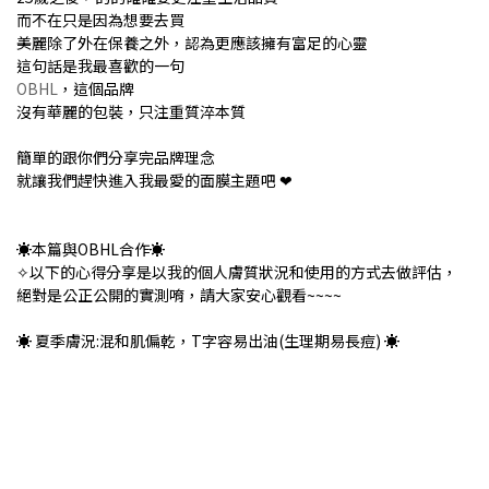
而不在只是因為想要去買
美麗除了外在保養之外，認為更應該擁有富足的心靈
這句話是我最喜歡的一句
OBHL
，這個品牌
沒有華麗的包裝，只注重質淬本質
簡單的跟你們分享完品牌理念
就讓我們趕快進入我最愛的面膜主題吧 ❤
☀本篇與OBHL合作☀
✧以下的心得分享是以我的個人膚質狀況和使用的方式去做評估，
絕對是公正公開的實測唷，請大家安心觀看~~~~
☀ 夏季膚況:混和肌偏乾，T字容易出油(生理期易長痘) ☀