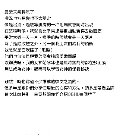
最近天氣轉涼了
膚況也容易變得不太穩定
像是出油、過敏等肌膚的一堆毛病就會同時出現
在這種時候，我就會比平常還要更加勤勞得去敷面膜
平常大概一天一片，換季的時候就會是一天兩片
除了是底妝控之外，另一個我朋友們給我的頭銜
我想就是面膜控了 ( 甩髮 )
他們也無法理解我怎麼會這麼愛敷面膜
沒辦法呀，我的女神范冰冰也是無時無刻的都在敷面膜
無法成為女神，起碼可以學習女神的保養秘訣 ~
雖然平時也寫過不少推薦體驗文之類的 ~
但多半是跟你們分享使用後的心得和方法，頂多是帶過品牌
這次比較特別，主要想跟你們介紹
OBHL
這個牌子