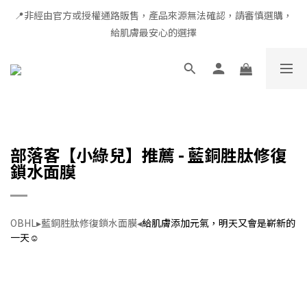
📍非經由官方或授權通路販售，產品來源無法確認，請審慎選購，
全館滿千免運 × 新用戶即享 $100 禮遇
給肌膚最安心的選擇
全館滿千免運 × 新用戶即享 $100 禮遇
部落客【小綠兒】推薦 - 藍銅胜肽修復
鎖水面膜
OBHL▸藍銅胜肽修復鎖水面膜◂
給肌膚添加元氣，明天又會是嶄新的
一天☺