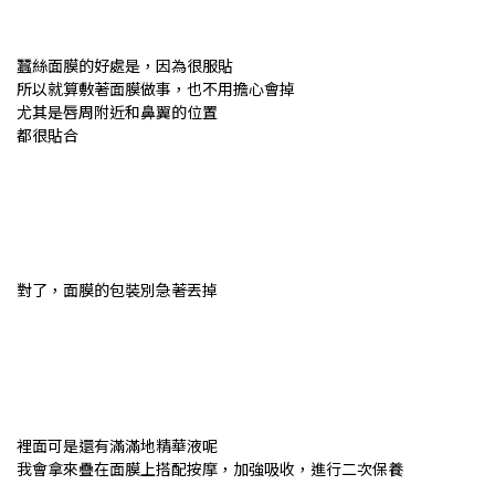
蠶絲面膜的好處是，因為很服貼
所以就算敷著面膜做事，也不用擔心會掉
尤其是唇周附近和鼻翼的位置
都很貼合
對了，面膜的包裝別急著丟掉
裡面可是還有滿滿地精華液呢
我會拿來疊在面膜上搭配按摩，加強吸收，進行二次保養