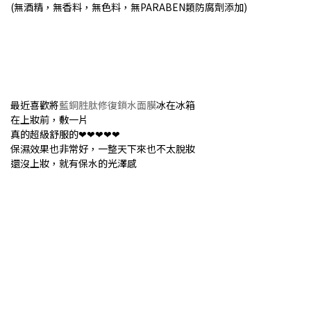
(無酒精，無香料，無色料，無PARABEN類防腐劑添加)
最近喜歡將
藍銅胜肽修復鎖水面膜
冰在冰箱
在上妝前，敷一片
真的超級舒服的❤❤❤❤❤
保濕效果也非常好，一整天下來也不太脫妝
還沒上妝，就有保水的光澤感