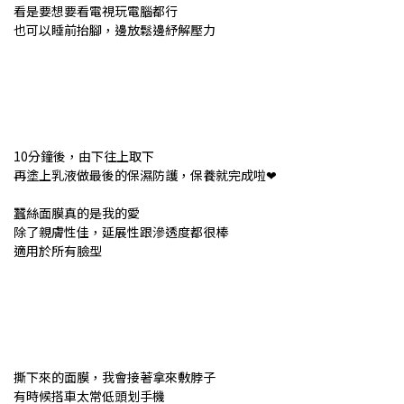
看是要想要看電視玩電腦都行
也可以睡前抬腳，邊放鬆邊紓解壓力
10分鐘後，由下往上取下
再塗上乳液做最後的保濕防護，保養就完成啦❤
蠶絲面膜真的是我的愛
除了親膚性佳，延展性跟滲透度都很棒
適用於所有臉型
撕下來的面膜，我會接著拿來敷脖子
有時候搭車太常低頭划手機