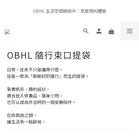
全館滿千免運 × 新用戶即享 $100 禮遇
OBHL 生活空間開放中｜我要預約體驗
📍非經由官方或授權通路販售，產品來源無法確認，請審慎選購，
給肌膚最安心的選擇
OBHL 隨行束口提袋
全館滿千免運 × 新用戶即享 $100 禮遇
日常，從來不只是攜帶什麼，
這是一款為「剛剛好的隨行」而生的提袋。
紮實帆布，簡約設計，
適合放入保養品、隨身小物，
也可以成為外出時的一個安靜陪伴。
在收與放之間，
讓生活多一點餘裕。