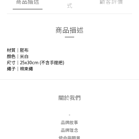
商品描述
顧客評價
式
商品描述
材質｜胚布
顏色｜米白
尺寸｜25x30cm (不含手提把)
繩子｜棉束繩
關於我們
-
品牌故事
品牌理念
使命與願景