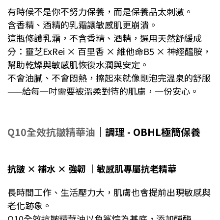
有時候不是你不努力保養，而是保養品太刺激。
含香精、酒精的乳霜讓敏感肌更崩潰。
這瓶修護乳霜，不含香精、酒精，選用天然舒緩成
分：
靈芝ExRei
× 百里香 × 維他命B5 × 神經醯胺，
幫助乾燥與敏感肌恢復水潤與安定。
不會油膩、不會悶熱，擦起來就像剛泡完溫泉的舒服
——給每一吋需要被溫柔對待的肌膚，一份安心。
Q10全效抗皺精華油
｜調理 - OBHL極簡保養
抗皺 × 補水 × 強韌
｜
敏感肌專屬抗老精華
長時間工作、生活壓力大，肌膚也會提前出現敏感與
老化跡象。
Q10全效抗皺精華油以角鯊烷為基底，添加輔酶