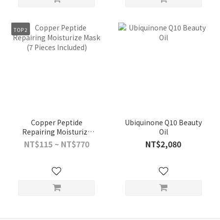
TOP 2
Copper Peptide
Ubiquinone Q10 Beauty
Repairing Moisturize
Oil
Mask (7 Pieces Included)
NT$115 ~ NT$770
NT$2,080