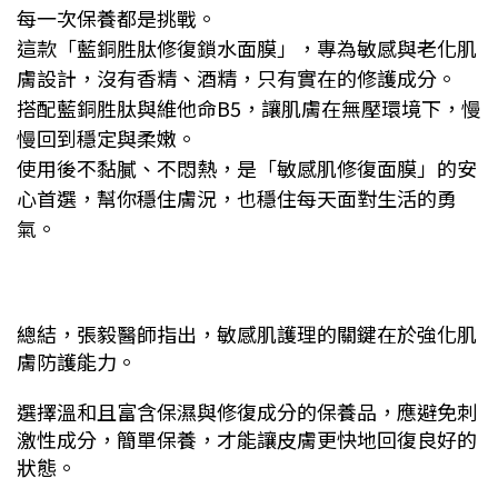
每一次保養都是挑戰。
這款「藍銅胜肽修復鎖水面膜」，專為敏感與老化肌
膚設計，沒有香精、酒精，只有實在的修護成分。
搭配藍銅胜肽與維他命B5，讓肌膚在無壓環境下，慢
慢回到穩定與柔嫩。
使用後不黏膩、不悶熱，是「敏感肌修復面膜」的安
心首選，幫你穩住膚況，也穩住每天面對生活的勇
氣。
總結，張毅醫師指出，
敏感肌護理的關鍵在於強化肌
膚防護能力。
選擇溫和且富含保濕與修復成分的保養品，應避免刺
激性成分，簡單保養，才能讓皮膚更快地回復良好的
狀態。