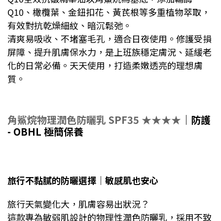
Q10、橄欖葉、金鈕扣花、黃芪根等多重植物萃取，
有效對抗乾燥細紋、暗沉鬆弛。
清爽易吸收、不堵塞毛孔，適合日夜使用。修護受損
屏障、提升肌膚保水力，是上班族穩定膚況、延緩老
化的日常必備。天天使用，打造柔嫩透亮的理想膚
質。
角鯊烷物理潤色防曬乳 SPF35 ★★★★
｜防護
- OBHL 極簡保養
旅行不黏膩的防曬選擇｜敏感肌也安心
旅行天氣變化大，肌膚容易出狀況？
這款專為敏弱肌設計的物理性潤色防曬乳，採用不致