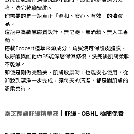
強、洗完乾癢緊繃。
你需要的是一瓶真正「溫和、安心、有效」的清潔
品。
這瓶專為敏感膚質設計，無皂鹼、無酒精、無人工香
精。
搭載Ecocert植萃來源成分，角鯊烷可保護皮脂膜、
玻尿酸與維他命B5能深層保濕修復，洗完後肌膚柔軟
不乾燥。
即使是剛做完醫美、肌膚敏感時，也能安心使用，從
卸妝到潔淨一步完成，讓每天的清潔，都是對肌膚的
溫柔善待。
靈芝輕語舒緩精華液
｜舒緩 - OBHL 極簡保養