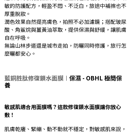
敏的防護配方，輕盈不悶、不泛白，旅途中補擦也不
厚重脫妝。
潤色效果自然提亮膚色，拍照不必加濾鏡；搭配玻尿
酸、角鯊烷與薑黃油萃取，提供保濕與舒緩，讓肌膚
自在呼吸。
無論山林步道還是城市走拍，防曬同時修護，旅行怎
麼曬都安心。
藍銅胜肽修復鎖水面膜
︱
保濕 -
OBHL 極簡保
養
敏感肌適合用面膜嗎？這款修復鎖水面膜讓你放心
敷！
肌膚乾癢、緊繃、動不動就不穩定，對敏感肌來說，