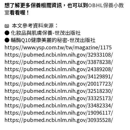
想了解更多保養相關資訊，也可以到
OBHL保養小教
室
看看喔！
📖 本文參考資料來源：
●
化妝品與肌膚保養-世茂出版社
●
輔酶Q10健康美麗的秘密-世茂出版社
https://www.ysp.com.tw/tw/magazine/1175
https://pubmed.ncbi.nlm.nih.gov/32933108/
https://pubmed.ncbi.nlm.nih.gov/33878238/
https://pubmed.ncbi.nlm.nih.gov/24389208/
https://pubmed.ncbi.nlm.nih.gov/34129891/
https://pubmed.ncbi.nlm.nih.gov/20017723/
https://pubmed.ncbi.nlm.nih.gov/32518230/
https://pubmed.ncbi.nlm.nih.gov/33325173/
https://pubmed.ncbi.nlm.nih.gov/33482334/
https://pubmed.ncbi.nlm.nih.gov/19096117/
https://pubmed.ncbi.nlm.nih.gov/30935528/