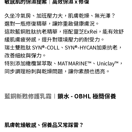
敏感肌的保濕提案｜高效保濕 x 修復
久坐冷氣房、加班壓力大，肌膚乾燥、無光澤？
選對一瓶修復精華，讓妳重啟健康膚況。
這款藍銅胜肽抗老精華，搭配
靈芝ExRei
，能有效舒
緩肌膚疲勞感，提升對環境壓力的耐受力。
瑞士雙胜肽 SYN®-COLL、SYN®-HYCAN加乘抗老，
改善細紋與彈力。
特別添加橄欖葉萃取、MATMARINE™、Uniclay™，
同步調理粉刺與乾燥問題，讓你素顏也透亮。
藍銅新甦修護乳霜
︱鎖水 - OBHL 極簡保養
肌膚乾燥敏感、保養品又常踩雷？