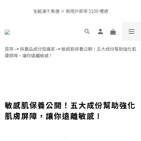
全館滿千免運 × 新用戶即享 $100 禮遇
全館滿千免運 × 新用戶即享 $100 禮遇
OBHL 生活空間開放中｜我要預約體驗
首頁
->
保養品成分知識家
->
敏感肌保養公開！五大成份幫助強化肌
📍非經由官方或授權通路販售，產品來源無法確認，請審慎選購，
膚屏障，讓你遠離敏感 !
給肌膚最安心的選擇
全館滿千免運 × 新用戶即享 $100 禮遇
敏感肌保養公開！五大成份幫助強化
肌膚屏障，讓你遠離敏感 !