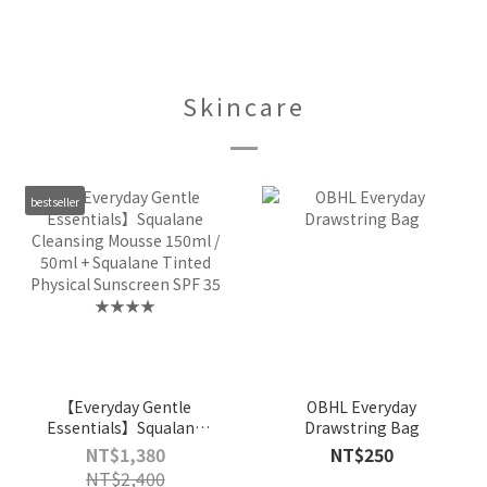
Skincare
bestseller
【Everyday Gentle
OBHL Everyday
Essentials】Squalane
Drawstring Bag
Cleansing Mousse
NT$1,380
NT$250
150ml / 50ml + Squalane
NT$2,400