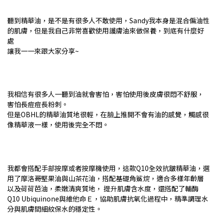
聽到精華油，是不是有很多人不敢使用，Sandy我本身是混合偏油性
的肌膚，但是我自己非常喜歡使用護膚油來做保養，到底有什麼好
處
讓我一一來跟大家分享~
我相信有很多人一聽到油就會害怕，害怕使用後皮膚很悶不舒服，
害怕長痘痘長粉刺。
但是OBHL的精華油質地很輕，在臉上推開不會有油的感覺，觸感很
像精華液一樣，使用後完全不悶。
我都會搭配手部按摩或者按摩機使用，這款Q10全效抗皺精華油，選
用了摩洛哥堅果油與山茶花油，搭配基礎角鯊烷，適合多樣年齡層
以及荷荷芭油，柔嫩清爽質地， 提升肌膚含水度，還搭配了輔酶
Q10 Ubiquinone與維他命Ｅ，協助肌膚抗氧化過程中，精準調理水
分與肌膚間細紋保水的穩定性。