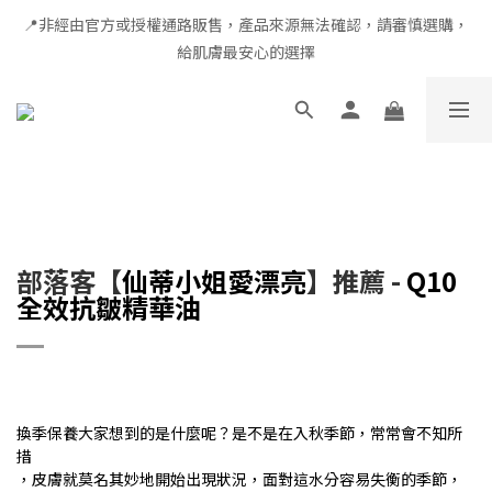
📍非經由官方或授權通路販售，產品來源無法確認，請審慎選購，
全館滿千免運 × 新用戶即享 $100 禮遇
給肌膚最安心的選擇
全館滿千免運 × 新用戶即享 $100 禮遇
部落客【
仙蒂小姐愛漂亮
】推薦 -
Q10
全效抗皺精華油
換季保養大家想到的是什麼呢？是不是在入秋季節，常常會不知所
措
，皮膚就莫名其妙地開始出現狀況，面對這水分容易失衡的季節，