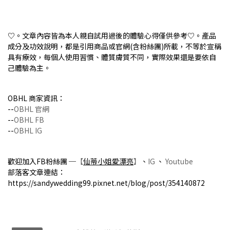
♡。文章內容皆為本人親自試用過後的體驗心得僅供參考♡。產品
成分及功效說明，都是引用商品或官網(含粉絲團)所載，不等於宣稱
具有療效，每個人使用習慣、體質膚質不同，實際效果還是要依自
己體驗為主。
OBHL 商家資訊：
--
OBHL 官網
--
OBHL FB
--
OBHL IG
歡迎加入FB粉絲團 ─
【
仙蒂小姐愛漂亮
】
、
IG
、
Youtube
部落客文章連結：
https://sandywedding99.pixnet.net/blog/post/354140872