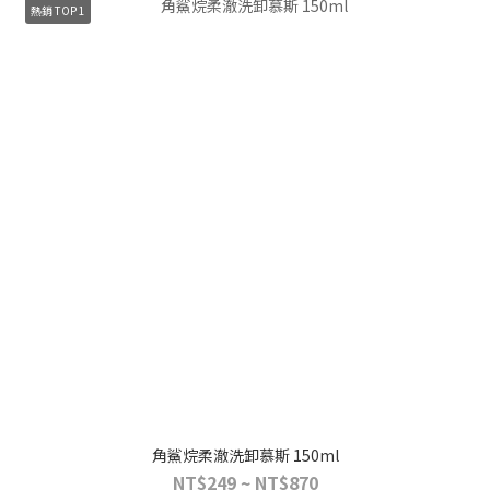
熱銷 TOP 1
角鯊烷柔澈洗卸慕斯 150ml
NT$249 ~ NT$870