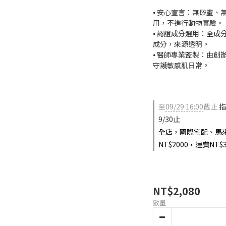
⦁ 安心宣言：無矽靈
用，不進行動物實驗。
⦁ 認證成分選用：全成分具
成分，來源透明。
⦁ 醫師專業監製：由
守護敏感肌日常。
至
09/29 16:00
截止
指
9/30止
全店，國際宅配、馬來
NT$2000，運費NT$3
NT$2,080
數量