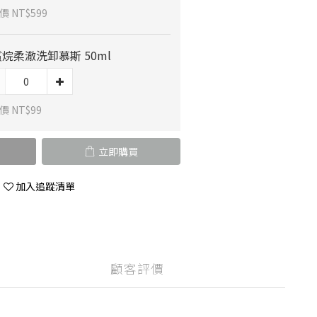
 NT$599
烷柔澈洗卸慕斯 50ml
價 NT$99
立即購買
加入追蹤清單
顧客評價