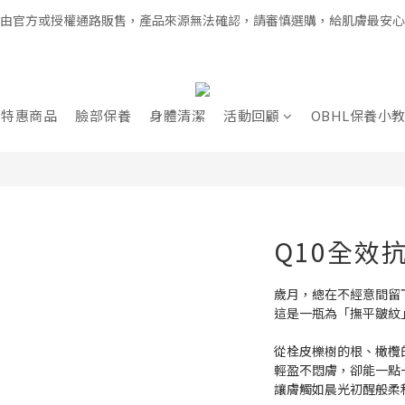
經由官方或授權通路販售，產品來源無法確認，請審慎選購，給肌膚最安
全館滿千免運 × 新用戶即享 $100 禮遇
全館滿千免運 × 新用戶即享 $100 禮遇
特惠商品
臉部保養
身體清潔
活動回顧
OBHL保養小
Q10全效
歲月，總在不經意間留
這是一瓶為「撫平皺紋
從栓皮櫟樹的根、橄欖
輕盈不悶膚，卻能一點
讓膚觸如晨光初醒般柔