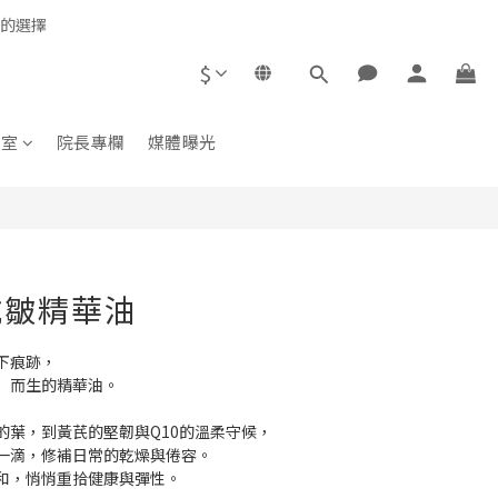
心的選擇
$
立即購買
教室
院長專欄
媒體曝光
抗皺精華油
下痕跡，
」而生的精華油。
的葉，到黃芪的堅韌與Q10的溫柔守候，
一滴，修補日常的乾燥與倦容。
和，悄悄重拾健康與彈性。