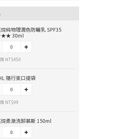
品
烷純物理潤色防曬乳 SPF35
★★ 30ml
 NT$450
HL 隨行束口提袋
價 NT$99
烷柔澈洗卸慕斯 150ml