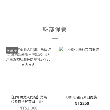
臉部保養
熱銷組合
【日常柔澈入門組】角鯊
OBHL 隨行束口提袋
烷柔澈洗卸慕斯 + 洗卸
NT$250
50ml + 角鯊烷物理潤色防
NT$1,380