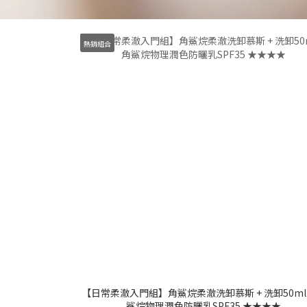
熱銷組合
【日常柔澈入門組】角鯊烷柔澈洗卸慕斯 + 洗卸50ml 
鯊烷物理潤色防曬乳SPF35 ★★★★