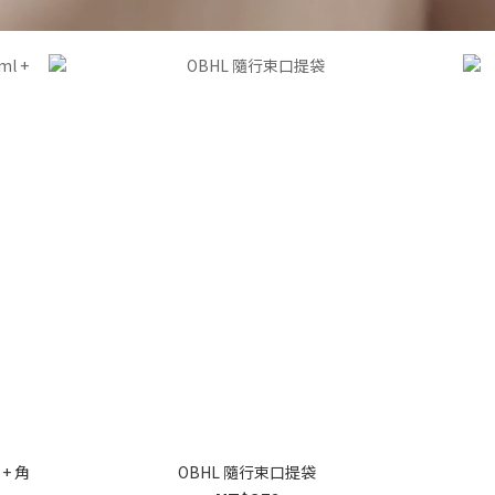
+ 角
OBHL 隨行束口提袋